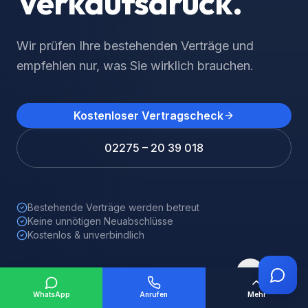
Keine Kündigung nötig. Wir betreuen Ihre
Policen langfristig – als Ihr persönlicher
Ansprechpartner.
Kostenloser Vertragscheck
02275 – 20 39 018
Bestehende Verträge werden betreut
Keine unnötigen Neuabschlüsse
Kostenlos & unverbindlich
1
WhatsApp
Anrufen
Mehr