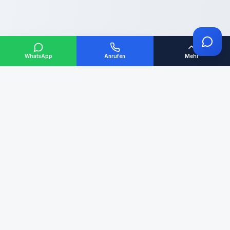
WhatsApp
Anrufen
Mehr
KOSTENLOSE BERATUNG
02275 – 20 39 018
E-MAIL
info@hypofin24.de
STANDORT
Dürenerstr. 373, 50171 Kerpen
Termin buchen