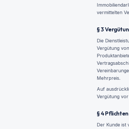
Immobiliendarl
vermittelten V
§ 3 Vergütu
Die Dienstleis
Vergütung von 
Produktanbiete
Vertragsabschl
Vereinbarunge
Mehrpreis.
Auf ausdrückl
Vergütung vor 
§ 4 Pflichte
Der Kunde ist 