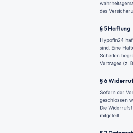
wahrheitsgemä
des Versicher
§ 5 Haftung
Hypofin24 haft
sind. Eine Haft
Schäden begren
Vertrages (z. 
§ 6 Widerru
Sofern der Ve
geschlossen w
Die Widerrufsf
mitgeteilt.
§ 7 Datensc