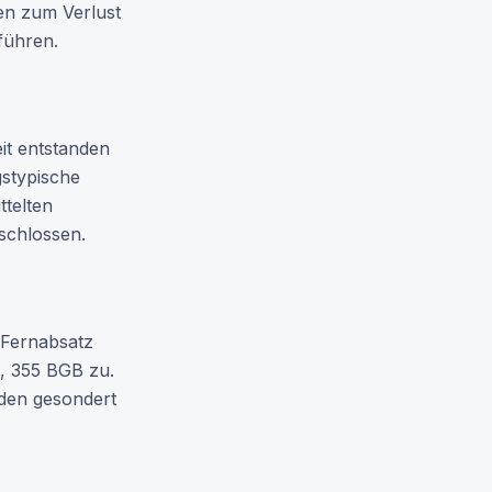
en zum Verlust
führen.
it entstanden
gstypische
ttelten
schlossen.
 Fernabsatz
, 355 BGB zu.
nden gesondert