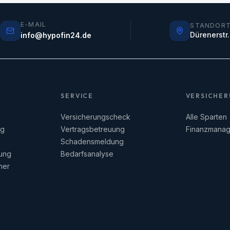
E-MAIL
STANDOR
Dürenerstr
info@hypofin24.de
SERVICE
VERSICHE
Versicherungscheck
Alle Sparten
ng
Vertragsbetreuung
Finanzmanag
Schadensmeldung
rung
Bedarfsanalyse
ner