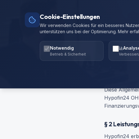
Finanzierungs-
Home
Baufinanzierung
Cookie-Einstellungen
Rechner
Wir verwenden Cookies für ein besseres Nutzere
unterstützen uns bei der Optimierung. Mehr erfa
Allgem
Notwendig
Analys
Betrieb & Sicherheit
Verbesser
Stand: Mai 2026
§ 1 Geltungs
Diese Allgemei
Hypofin24 OHG
Finanzierungsv
§ 2 Leistun
Hypofin24 erbr