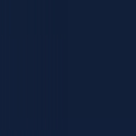
Versicherungsberatung · Kerpen & Region Köln
Bestehende
Verträge in guten
Händen.