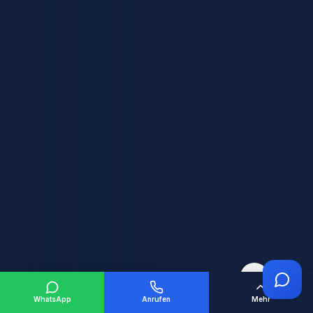
Keine Kündigung nötig. Wir betreuen Ihre
Policen langfristig – als Ihr persönlicher
Ansprechpartner.
Kostenloser Vertragscheck
02275 – 20 39 018
Bestehende Verträge werden betreut
Keine unnötigen Neuabschlüsse
Kostenlos & unverbindlich
1
WhatsApp
Anrufen
Mehr