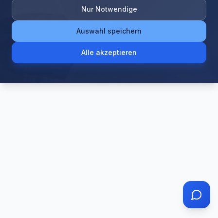
The page
"
insurance/InsuranceDetail
"
could not be
Nur Notwendige
found in this application.
Auswahl speichern
Alle akzeptieren
Go Home