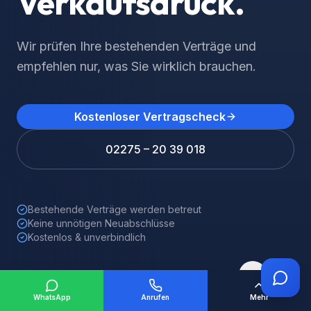
Keine Kündigung nötig. Wir betreuen Ihre
Policen langfristig – als Ihr persönlicher
Ansprechpartner.
Kostenloser Vertragscheck
02275 – 20 39 018
Bestehende Verträge werden betreut
Keine unnötigen Neuabschlüsse
Kostenlos & unverbindlich
1
WhatsApp
Anrufen
Mehr