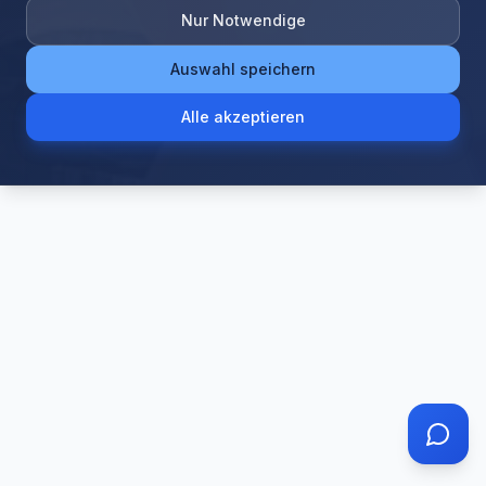
The page
"
category/unkategorisiert/
"
could not be
Nur Notwendige
found in this application.
Auswahl speichern
Alle akzeptieren
Go Home